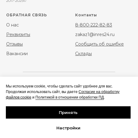
2017-2025©
ОБРАТНАЯ СВЯЗЬ
Контакты
О нас
8-800-222-82-83
Реквизиты
zakaz1@inres24.ru
Отзывы
Сообщить об ошибке
Вакансии
Склады
Мы используем cookie, чтобы сделать сайт удобнее для вас.
Фибра
Фибра стальная
Продолжая использовать сайт, вы даете
Согласие на обработку
полипропиленовая
файлов cookie
и
Политикой в отношении обработки ПД
.
Геотекстиль
Сальники набивные/
Принять
нажимные
Настройки