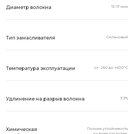
13–17 мкм
Диаметр волокна
Силановый
Тип замасливателя
от -260 до +600ºС
Температура эксплуатации
3,3%
Удлинение на разрыв волокна
Полная устойчивость
Химическая
ко всем кислотам,