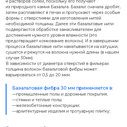
и растворов солей, поскольку его получают
из природного камня Базальта. Базальт сначала дробят,
затем расплавляют в печах и пропускают через особые
формы с отверстиями для изготовления нитей
необходимой толщины. Далее эти базальтовые нити
подвергаются обработке замасливателем для
достижения нужного уровня влажности (это
предотвращает комкование волокон). И в завершении
процесса базальтовые нити наматываются на катушки,
сушатся и режутся на волокна нужной длины (в нашем
случае 30мм).
В зависимости от диаметра отверстий в фильерах
толщина волокон базальтовой фибры может
варьироваться от 0,5 до 20 мкм.
Базальтовая фибра 30 мм применяется в:
—промышленные полы и дорожные покрытия;
—стяжки и теплые полы;
—железобетонные конструкции;
—архитектурные изделия и тротуарную плитку;