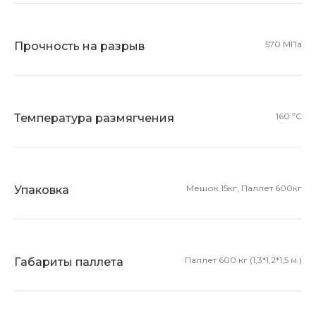
570 МПа
Прочность на разрыв
160 ºС
Температура размягчения
Мешок 15кг, Паллет 600кг
Упаковка
Паллет 600 кг (1,3*1,2*1,5 м.)
Габариты паллета