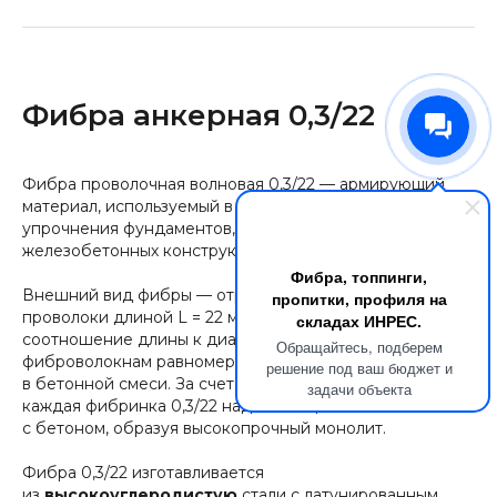
Фибра анкерная 0,3/22
Фибра проволочная волновая 0,3/22 — армирующий
материал, используемый в строительстве для
упрочнения фундаментов, стен, колонн и других
железобетонных конструкций.
Фибра, топпинги,
Внешний вид фибры — отрезки металлической
пропитки, профиля на
проволоки длиной L = 22 мм и диаметром D = 0,3 м. Это
складах ИНРЕС.
соотношение длины к диаметру дает возможность
Обращайтесь, подберем
фиброволокнам равномерно распределятся
решение под ваш бюджет и
в бетонной смеси. За счет особой волновой геометрии
задачи объекта
каждая фибринка 0,3/22 надежно сцепляется
с бетоном, образуя высокопрочный монолит.
Фибра 0,3/22 изготавливается
из
высокоуглеродистую
стали с латунированным