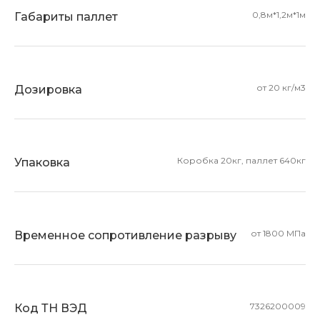
0,8м*1,2м*1м
Габариты паллет
от 20 кг/м3
Дозировка
Коробка 20кг, паллет 640кг
Упаковка
от 1800 МПа
Временное сопротивление разрыву
7326200009
Код ТН ВЭД