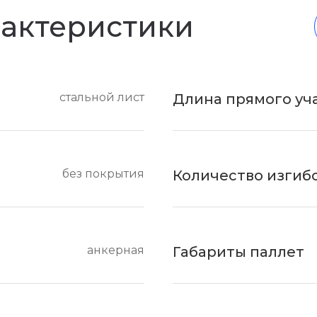
рактеристики
стальной лист
Длина прямого уч
без покрытия
Количество изгиб
анкерная
Габариты паллет