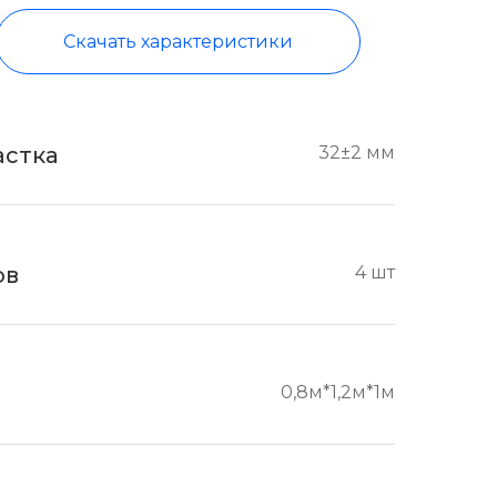
Скачать характеристики
астка
32±2 мм
ов
4 шт
0,8м*1,2м*1м