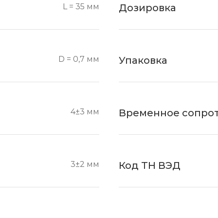
L = 35 мм
Дозировка
D = 0,7 мм
Упаковка
4±3 мм
Временное сопро
3±2 мм
Код ТН ВЭД