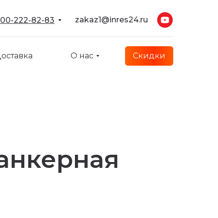
zakaz1@inres24.ru
00-222-82-83
00-222-82-83
оставка
оставка
О нас
О нас
Скидки
Скидки
анкерная