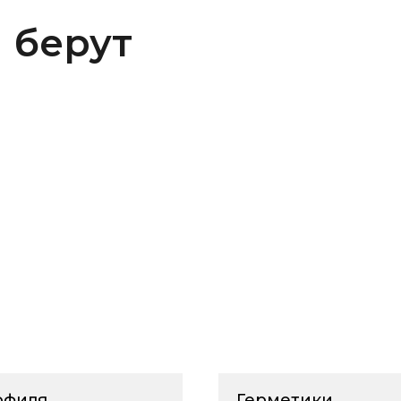
 берут
филя,
Герметики,