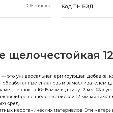
10-15 микрон
Код ТН ВЭД
е щелочестойкая 1
 — это универсальная армирующая добавка, к
и), обработанные силановым замасливателем 
метр волокна 10−15 мкм и длину 12 мм. Фасуется 
клофибре не щелочестойской 12 мм минимально
х) сред.
атных неорганических материалов. Эти матери