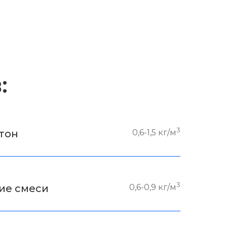
:
3
тон
0,6-1,5 кг/м
3
ие смеси
0,6-0,9 кг/м