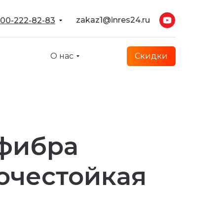
zakaz1@inres24.ru
00-222-82-83
О нас
Скидки
фибра
очестойкая