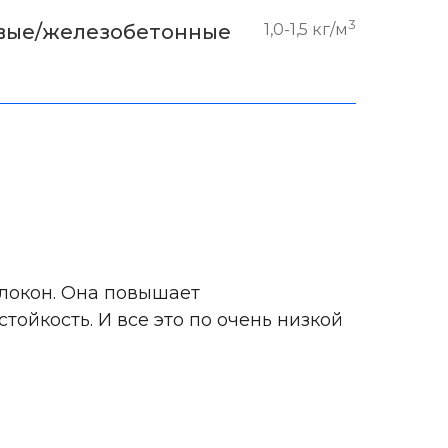
3
вые/железобетонные
1,0-1,5 кг/м
олокон. Она повышает
ойкость. И все это по очень низкой