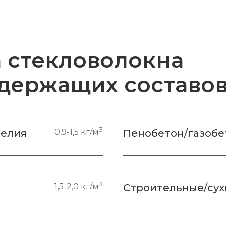
 стекловолокна
держащих составов
3
делия
0,9-1,5 кг/м
Пенобетон/газобе
3
1,5-2,0 кг/м
Строительные/сух