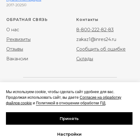
2017-2025©
ОБРАТНАЯ СВЯЗЬ
Контакты
О нас
8-800-222-82-83
Реквизиты
zakaz1@inres24.ru
Отзывы
Сообщить об ошибке
Вакансии
Склады
Мы используем cookie, чтобы сделать сайт удобнее для вас.
Фибра
Фибра стальная
Продолжая использовать сайт, вы даете
Согласие на обработку
полипропиленовая
файлов cookie
и
Политикой в отношении обработки ПД
.
Геотекстиль
Сальники набивные/
Принять
нажимные
Настройки