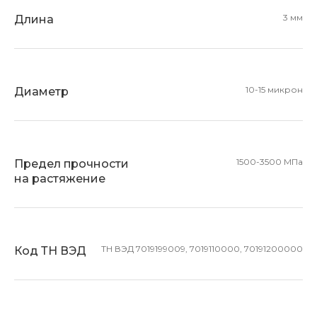
3 мм
Длина
10-15 микрон
Диаметр
1500-3500 МПа
Предел прочности
на растяжение
ТН ВЭД 7019199009, 7019110000, 70191200000
Код ТН ВЭД