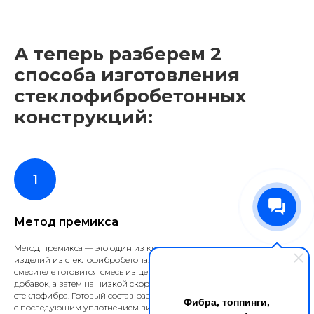
А теперь разберем 2
способа изготовления
стеклофибробетонных
конструкций:
Метод премикса
Метод премикса — это один из ключевых методов производства
изделий из стеклофибробетона. Сначала в высокоскоростном
смесителе готовится смесь из цемента, песка, воды и специальных
добавок, а затем на низкой скорости порционно вводится
стеклофибра. Готовый состав разливается в специальные формы
Фибра, топпинги,
с последующим уплотнением вибрационным оборудованием.