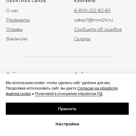
ОБРАТНАЯ СВЯЗЬ
Контакты
О нас
8-800-222-82-83
Реквизиты
zakaz1@inres24.ru
Отзывы
Сообщить об ошибке
Вакансии
Склады
Фибра
Фибра стальная
полипропиленовая
Мы используем cookie, чтобы сделать сайт удобнее для вас.
Продолжая использовать сайт, вы даете
Согласие на обработку
файлов cookie
и
Политикой в отношении обработки ПД
.
Геотекстиль
Сальники набивные/
нажимные
Принять
Настройки