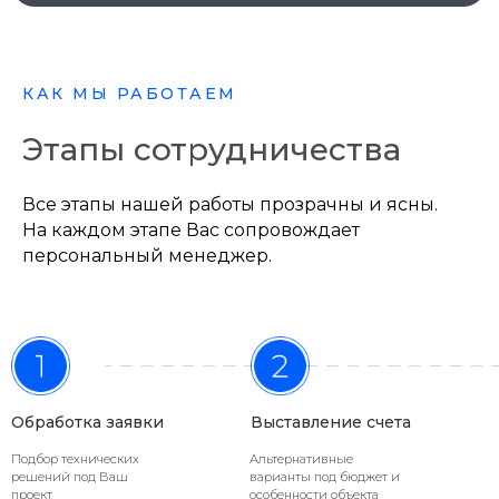
О НАС
О нашей
компании
КАК МЫ РАБОТАЕМ
Этапы сотрудничества
ООО «ИНРЕС» основана 10 апреля 2017
года для создания такого процесса
поставки товаров, при котором клиент
Все этапы нашей работы прозрачны и ясны.
100% уверен в поставщике -
На каждом этапе Вас сопровождает
КАЧЕСТВЕННЫЙ ТОВАР В НУЖНЫЙ СРОК
персональный менеджер.
СОГЛАСНО СМЕТЕ.
Обработка заявки
Выставление счета
Подбор технических
Альтернативные
решений под Ваш
варианты под бюджет и
проект
особенности объекта