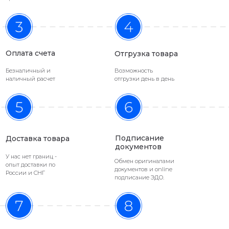
Философия ИНРЕС - каждый должен
заниматься своим делом:
Оплата счета
Отгрузка товара
ИНРЕС проектирует и поставляет
Безналичный и
Возможность
строительные материалы
наличный расчет
отгрузки день в день
Строители успешно заливают
тысячи м2 бетонных полов
Подписание
Доставка товара
документов
У нас нет границ -
Обмен оригиналами
опыт доставки по
документов и online
России и СНГ
подписание ЭДО.
График поставок фибры стальной
Главный принцип компании –
работать
честно и открыто
, поэтому мы создали
отдельную страницу, подтверждающую