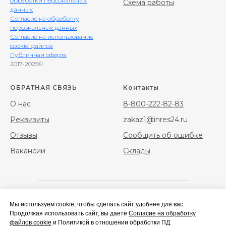
обработки персональных
Схема работы
данных
Согласие на обработку
персональных данных
Согласие на использование
cookie-файлов
Публичная оферта
2017-2025©
ОБРАТНАЯ СВЯЗЬ
Контакты
О нас
8-800-222-82-83
Реквизиты
zakaz1@inres24.ru
Отзывы
Сообщить об ошибке
Вакансии
Склады
Мы используем cookie, чтобы сделать сайт удобнее для вас.
Фибра
Фибра стальная
Продолжая использовать сайт, вы даете
Согласие на обработку
полипропиленовая
файлов cookie
и
Политикой в отношении обработки ПД
.