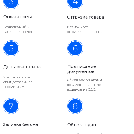
Философия ИНРЕС - каждый должен
Оплата счета
Отгрузка товара
заниматься своим делом:
Безналичный и
Возможность
ИНРЕС проектирует и поставляет
наличный расчет
отгрузки день в день
строительные материалы
Строители успешно заливают
тысячи м2 бетонных полов
Подписание
Доставка товара
документов
У нас нет границ -
Обмен оригиналами
опыт доставки по
документов и online
России и СНГ
подписание ЭДО.
График поставок фибры стальной
Главный принцип компании –
работать
честно и открыто
, поэтому мы создали
отдельную страницу, подтверждающую
Заливка бетона
Объект сдан
безопасность сотрудничества.