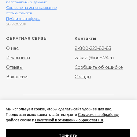
персональных данных
Согласие на использование
cookie-файлов
Публичная оферта
2017-2025©
ОБРАТНАЯ СВЯЗЬ
Контакты
О нас
8-800-222-82-83
Реквизиты
zakaz1@inres24.ru
Отзывы
Сообщить об ошибке
Вакансии
Склады
Мы используем cookie, чтобы сделать сайт удобнее для вас.
Фибра
Фибра стальная
Продолжая использовать сайт, вы даете
Согласие на обработку
полипропиленовая
файлов cookie
и
Политикой в отношении обработки ПД
.
Геотекстиль
Сальники набивные/
Принять