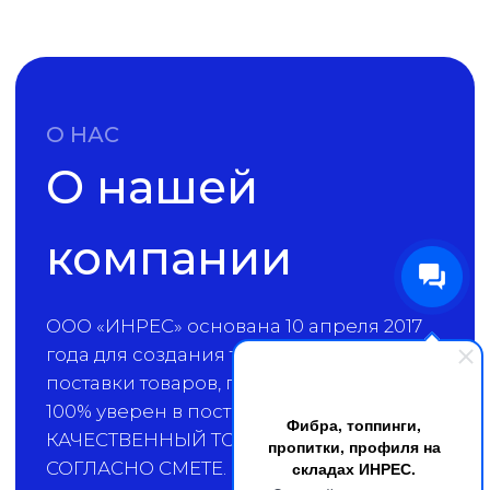
График поставок фибры стальной
Главный принцип компании –
работать
честно и открыто
, поэтому мы создали
отдельную страницу, подтверждающую
безопасность сотрудничества.
Смотреть пакет Уставных документов
ПОСТАВКИ
География
наших поставок
не имеет границ
ИнРеС выбирают более 1000
Фибра, топпинги,
компаний по всей стране и СНГ
пропитки, профиля на
складах ИНРЕС.