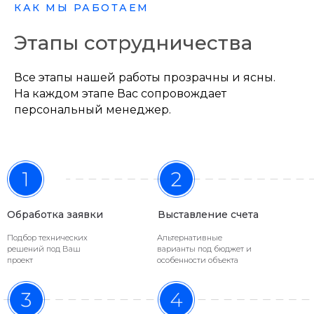
КАК МЫ РАБОТАЕМ
Этапы сотрудничества
О НАС
Все этапы нашей работы прозрачны и ясны.
О нашей
На каждом этапе Вас сопровождает
персональный менеджер.
компании
ООО «ИНРЕС» основана 10 апреля 2017
года для создания такого процесса
поставки товаров, при котором клиент
100% уверен в поставщике -
КАЧЕСТВЕННЫЙ ТОВАР В НУЖНЫЙ СРОК
Обработка заявки
Выставление счета
СОГЛАСНО СМЕТЕ.
Подбор технических
Альтернативные
решений под Ваш
варианты под бюджет и
проект
особенности объекта