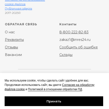
cookie-файлов
Публичная оферта
2017-2025©
ОБРАТНАЯ СВЯЗЬ
Контакты
О нас
8-800-222-82-83
Реквизиты
zakaz1@inres24.ru
Отзывы
Сообщить об ошибке
Вакансии
Склады
Мы используем cookie, чтобы сделать сайт удобнее для вас.
Фибра
Фибра стальная
Продолжая использовать сайт, вы даете
Согласие на обработку
полипропиленовая
файлов cookie
и
Политикой в отношении обработки ПД
.
Геотекстиль
Сальники набивные/
Принять
нажимные