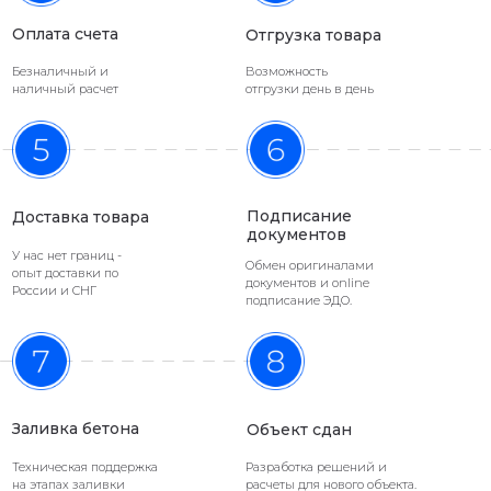
Оплата счета
Отгрузка товара
Безналичный и
Возможность
наличный расчет
отгрузки день в день
Философия ИНРЕС - каждый должен
заниматься своим делом:
Подписание
Доставка товара
ИНРЕС проектирует и поставляет
документов
строительные материалы
У нас нет границ -
Строители успешно заливают
Обмен оригиналами
опыт доставки по
документов и online
тысячи м2 бетонных полов
России и СНГ
подписание ЭДО.
Заливка бетона
Объект сдан
Техническая поддержка
Разработка решений и
на этапах заливки
расчеты для нового объекта.